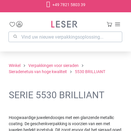
+49 7821 5803 39
hoofdinhoud
Winkel
Verpakkingen voor sieraden
Sieradenetuis van hoge kwaliteit
5530 BRILLIANT
SERIE 5530 BRILLIANT
Hoogwaardige juwelendoosjes met een glanzende metallic
coating. De geschenkverpakking is voorzien van een met
juwelen bedekt inzetstuk. Dit zorgt ervoor dat het sieraad goed