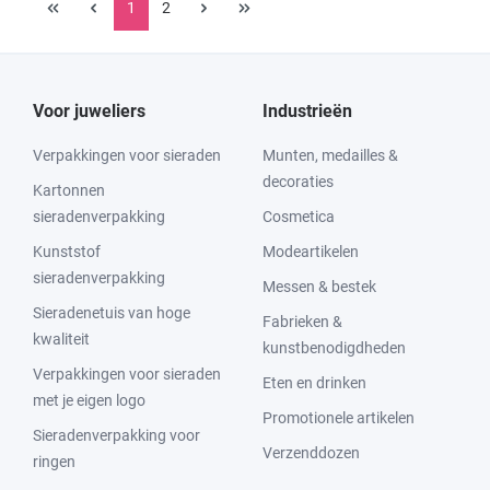
1
2
Voor juweliers
Industrieën
Verpakkingen voor sieraden
Munten, medailles &
decoraties
Kartonnen
sieradenverpakking
Cosmetica
Kunststof
Modeartikelen
sieradenverpakking
Messen & bestek
Sieradenetuis van hoge
Fabrieken &
kwaliteit
kunstbenodigdheden
Verpakkingen voor sieraden
Eten en drinken
met je eigen logo
Promotionele artikelen
Sieradenverpakking voor
Verzenddozen
ringen