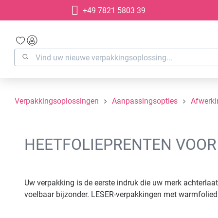
+49 7821 5803 39
oekopdracht
Ga naar de hoofdnavigatie
Verpakkingsoplossingen
Aanpassingsopties
Afwerki
HEETFOLIEPRENTEN VOOR
Uw verpakking is de eerste indruk die uw merk achterlaa
voelbaar bijzonder. LESER-verpakkingen met warmfoliedru