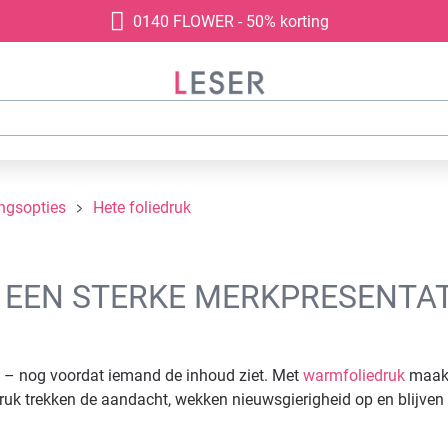
0140 FLOWER - 50% korting
ngsopties
Hete foliedruk
 EEN STERKE MERKPRESENTAT
t – nog voordat iemand de inhoud ziet. Met
warmfoliedruk
maakt
k trekken de aandacht, wekken nieuwsgierigheid op en blijven i