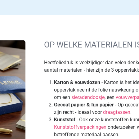
OP WELKE MATERIALEN 
Heetfoliedruk is veelzijdiger dan velen den
aantal materialen - hier zijn de 3 oppervlak
Karton & vouwdozen
- Karton is het id
oppervlak neemt de folie nauwkeurig op 
om een
sieradendoosje
, een
vouwverpa
Gecoat papier & fijn papier
- Op gecoat
zijn recht - ideaal voor
draagtassen
.
Kunststof
- Ook onze kunststoffen ku
Kunststoffverpackingen
onderzoeken we
betreffende materiaal passen.