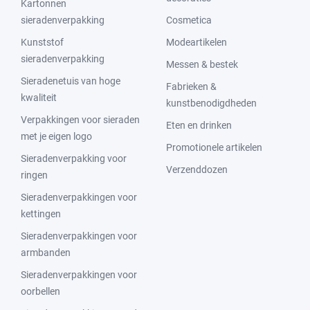
Kartonnen
sieradenverpakking
Cosmetica
Kunststof
Modeartikelen
sieradenverpakking
Messen & bestek
Sieradenetuis van hoge
Fabrieken &
kwaliteit
kunstbenodigdheden
Verpakkingen voor sieraden
Eten en drinken
met je eigen logo
Promotionele artikelen
Sieradenverpakking voor
Verzenddozen
ringen
Sieradenverpakkingen voor
kettingen
Sieradenverpakkingen voor
armbanden
Sieradenverpakkingen voor
oorbellen