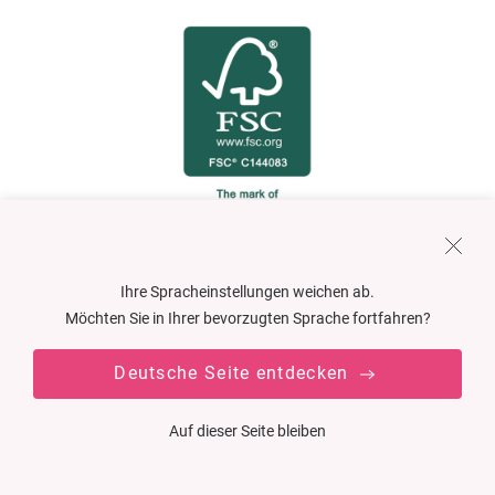
FSC-GECERTIFICEERD.
Ihre Spracheinstellungen weichen ab.
Möchten Sie in Ihrer bevorzugten Sprache fortfahren?
VERPAKKINGEN MET
VERANTWOORDELIJKHEID.
Deutsche Seite entdecken
Gecertificeerde materialen vormen tegenwoordig voor veel
Auf dieser Seite bleiben
merken een vast onderdeel van hun verpakkingsstrategie -
en
FSC®
-gecertificeerde verpakkingen zijn daar een zichtbaar