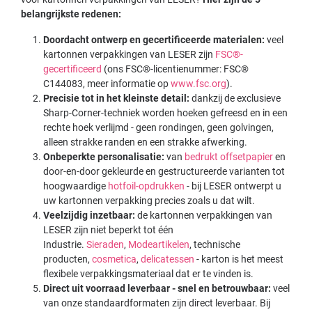
belangrijkste redenen:
Doordacht ontwerp en gecertificeerde materialen:
veel
kartonnen verpakkingen van LESER zijn
FSC®-
gecertificeerd
(ons FSC®-licentienummer: FSC®
C144083, meer informatie op
www.fsc.org
).
Precisie tot in het kleinste detail:
dankzij de exclusieve
Sharp-Corner-techniek worden hoeken gefreesd en in een
rechte hoek verlijmd - geen rondingen, geen golvingen,
alleen strakke randen en een strakke afwerking.
Onbeperkte personalisatie:
van
bedrukt offsetpapier
en
door-en-door gekleurde en gestructureerde varianten tot
hoogwaardige
hotfoil-opdrukken
- bij LESER ontwerpt u
uw kartonnen verpakking precies zoals u dat wilt.
Veelzijdig inzetbaar:
de kartonnen verpakkingen van
LESER zijn niet beperkt tot één
Industrie.
Sieraden
,
Modeartikelen
, technische
producten,
cosmetica
,
delicatessen
- karton is het meest
flexibele verpakkingsmateriaal dat er te vinden is.
Direct uit voorraad leverbaar - snel en betrouwbaar:
veel
van onze standaardformaten zijn direct leverbaar. Bij