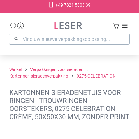
+49 7821 5803 39
hoofdinhoud
Winkel
Verpakkingen voor sieraden
Kartonnen sieradenverpakking
0275 CELEBRATION
KARTONNEN SIERADENETUIS VOOR
RINGEN - TROUWRINGEN -
OORSTEKERS, 0275 CELEBRATION
CRÈME, 50X50X30 MM, ZONDER PRINT
Afbeeldingengalerij overslaan