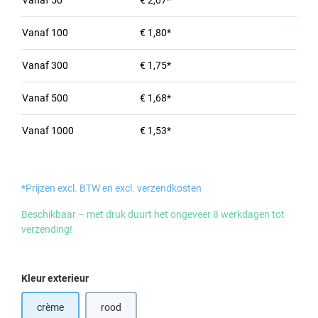
Vanaf
50
€ 2,07*
Vanaf
100
€ 1,80*
Vanaf
300
€ 1,75*
Vanaf
500
€ 1,68*
Vanaf
1000
€ 1,53*
*Prijzen excl. BTW en excl. verzendkosten
Beschikbaar – met druk duurt het ongeveer 8 werkdagen tot
verzending!
Selecteer
Kleur exterieur
crème
rood
(Deze optie is momenteel niet beschikbaar.)