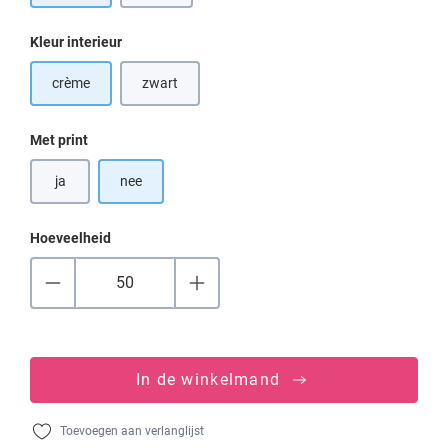
Selecteer
Kleur interieur
crème
zwart
(Deze optie is momenteel niet beschikbaar.)
Selecteer
Met print
ja
nee
Hoeveelheid
In de winkelmand
Toevoegen aan verlanglijst