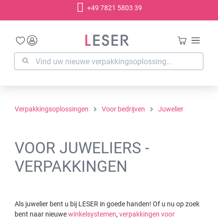
+49 7821 5803 39
hoofdinhoud
Verpakkingsoplossingen
Voor bedrijven
Juwelier
VOOR JUWELIERS -
VERPAKKINGEN
Als juwelier bent u bij LESER in goede handen! Of u nu op zoek
bent naar nieuwe
winkelsystemen
,
verpakkingen voor