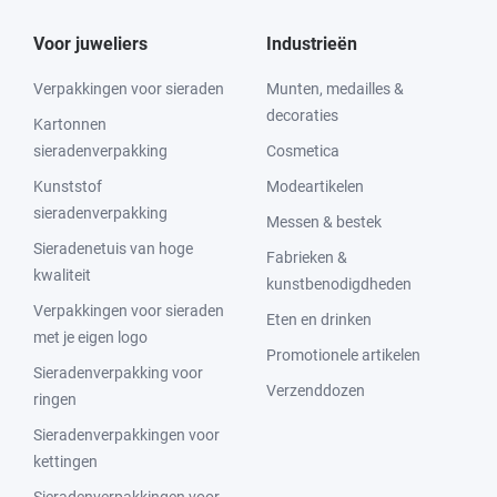
Voor juweliers
Industrieën
Verpakkingen voor sieraden
Munten, medailles &
decoraties
Kartonnen
sieradenverpakking
Cosmetica
Kunststof
Modeartikelen
sieradenverpakking
Messen & bestek
Sieradenetuis van hoge
Fabrieken &
kwaliteit
kunstbenodigdheden
Verpakkingen voor sieraden
Eten en drinken
met je eigen logo
Promotionele artikelen
Sieradenverpakking voor
Verzenddozen
ringen
Sieradenverpakkingen voor
kettingen