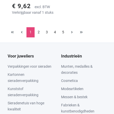
€ 9,62
excl. BTW
Verkrijgbaar vanaf 1 stuks
1
2
3
4
5
Voor juweliers
Industrieën
Verpakkingen voor sieraden
Munten, medailles &
decoraties
Kartonnen
sieradenverpakking
Cosmetica
Kunststof
Modeartikelen
sieradenverpakking
Messen & bestek
Sieradenetuis van hoge
Fabrieken &
kwaliteit
kunstbenodigdheden