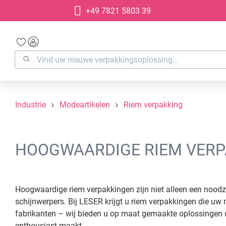
+49 7821 5803 39
oekopdracht
Ga naar de hoofdnavigatie
Industrie
Modeartikelen
Riem verpakking
HOOGWAARDIGE RIEM VER
Hoogwaardige riem verpakkingen zijn niet alleen een noodz
schijnwerpers. Bij LESER krijgt u riem verpakkingen die uw
fabrikanten – wij bieden u op maat gemaakte oplossingen 
enthousiast maakt.