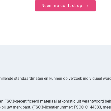
Neem nu contact op
schillende standaardmaten en kunnen op verzoek individueel wo
van
FSC®-gecertificeerd materiaal
afkomstig uit verantwoord beh
e bij uw merk past. (FSC®-licentienummer: FSC® C144083, meer