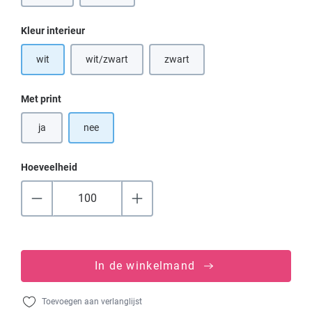
Selecteer
Kleur interieur
wit
wit/zwart
zwart
(Deze optie is momenteel niet besch
Selecteer
Met print
ja
nee
Hoeveelheid
In de winkelmand
Toevoegen aan verlanglijst