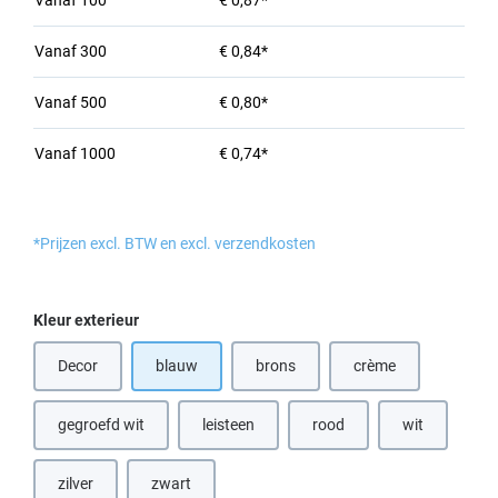
Vanaf
100
€ 0,87*
Vanaf
300
€ 0,84*
Vanaf
500
€ 0,80*
Vanaf
1000
€ 0,74*
*Prijzen excl. BTW en excl. verzendkosten
Selecteer
Kleur exterieur
Decor
blauw
brons
crème
(Deze optie is momenteel niet beschikbaar.)
(Deze optie is momenteel niet beschik
gegroefd wit
leisteen
rood
wit
(Deze optie is momenteel niet beschikbaar.)
(Deze optie is momenteel niet beschikbaar.)
(Deze optie is momenteel nie
zilver
zwart
(Deze optie is momenteel niet beschikbaar.)
(Deze optie is momenteel niet beschikbaar.)