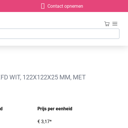
Contact opnemen
D WIT, 122X122X25 MM, MET
id
Prijs per eenheid
€ 3,17*