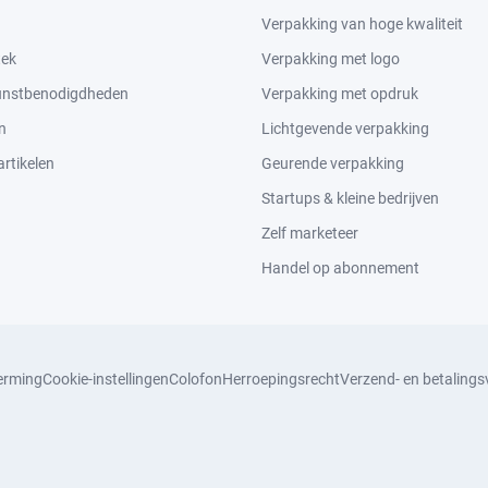
Verpakking van hoge kwaliteit
tek
Verpakking met logo
kunstbenodigdheden
Verpakking met opdruk
n
Lichtgevende verpakking
rtikelen
Geurende verpakking
Startups & kleine bedrijven
Zelf marketeer
Handel op abonnement
erming
Cookie-instellingen
Colofon
Herroepingsrecht
Verzend- en betaling