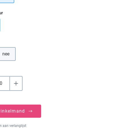
ur
nee
winkelmand
 aan verlanglijst