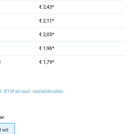
€ 2,43*
€ 2,11*
€ 2,05*
€ 1,96*
0
€ 1,79*
cl. BTW en excl. verzendkosten
eur
 wit