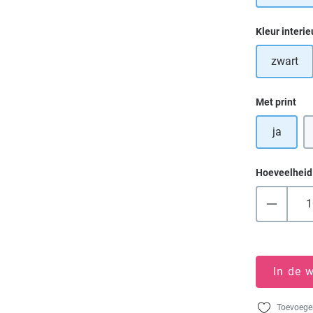
Selecteer
Kleur interie
zwart
Selecteer
Met print
ja
Hoeveelheid
In de 
Toevoegen