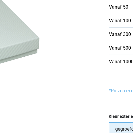
Vanaf
50
Vanaf
100
Vanaf
300
Vanaf
500
Vanaf
100
*Prijzen ex
Selecteer
Kleur exteri
gegroefd