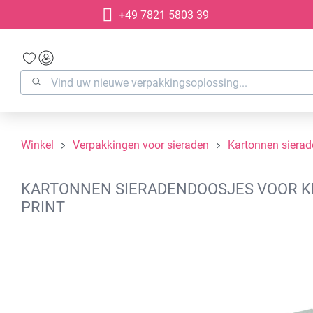
+49 7821 5803 39
oekopdracht
Ga naar de hoofdnavigatie
Winkel
Verpakkingen voor sieraden
Kartonnen siera
KARTONNEN SIERADENDOOSJES VOOR KLE
PRINT
Afbeeldingengalerij overslaan