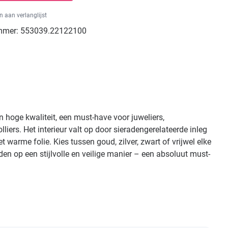
 aan verlanglijst
mmer:
553039.22122100
n hoge kwaliteit, een must-have voor juweliers,
rs. Het interieur valt op door sieradengerelateerde inleg
warme folie. Kies tussen goud, zilver, zwart of vrijwel elke
den op een stijlvolle en veilige manier – een absoluut must-