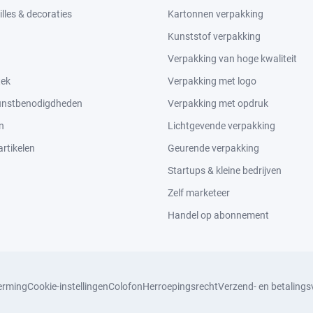
lles & decoraties
Kartonnen verpakking
Kunststof verpakking
Verpakking van hoge kwaliteit
tek
Verpakking met logo
kunstbenodigdheden
Verpakking met opdruk
n
Lichtgevende verpakking
rtikelen
Geurende verpakking
Startups & kleine bedrijven
Zelf marketeer
Handel op abonnement
erming
Cookie-instellingen
Colofon
Herroepingsrecht
Verzend- en betaling