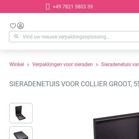
+49 7821 5803 39
oekopdracht
Ga naar de hoofdnavigatie
Winkel
Verpakkingen voor sieraden
Sieradenetuis van
SIERADENETUIS VOOR COLLIER GROOT, 5
Afbeeldingengalerij overslaan