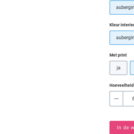
aubergi
Selecteer
Kleur interie
aubergi
Selecteer
Met print
ja
Hoeveelheid
In de 