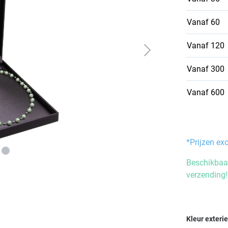
Vanaf
60
Vanaf
120
Vanaf
300
Vanaf
600
*Prijzen ex
Beschikbaar
verzending!
Selecteer
Kleur exteri