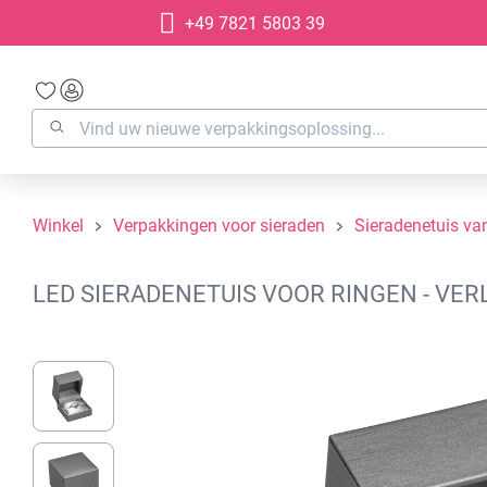
+49 7821 5803 39
oekopdracht
Ga naar de hoofdnavigatie
Winkel
Verpakkingen voor sieraden
Sieradenetuis van
LED SIERADENETUIS VOOR RINGEN - VER
Afbeeldingengalerij overslaan