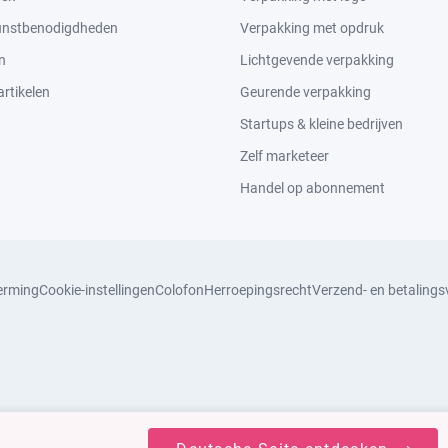
kunstbenodigdheden
Verpakking met opdruk
n
Lichtgevende verpakking
rtikelen
Geurende verpakking
Startups & kleine bedrijven
Zelf marketeer
Handel op abonnement
erming
Cookie-instellingen
Colofon
Herroepingsrecht
Verzend- en betaling