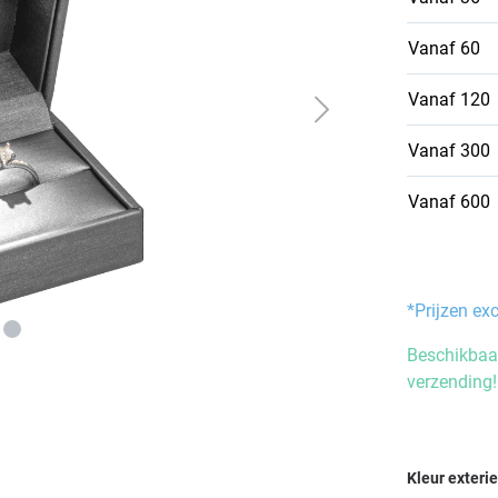
Vanaf
60
Vanaf
120
Vanaf
300
Vanaf
600
*Prijzen ex
Beschikbaar
verzending!
Selecteer
Kleur exteri