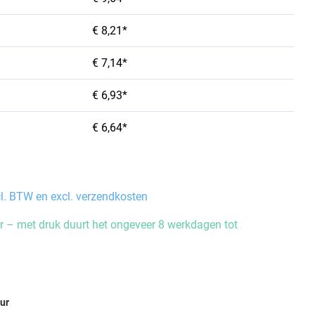
€ 8,21*
€ 7,14*
€ 6,93*
€ 6,64*
cl. BTW en excl. verzendkosten
 – met druk duurt het ongeveer 8 werkdagen tot
eur