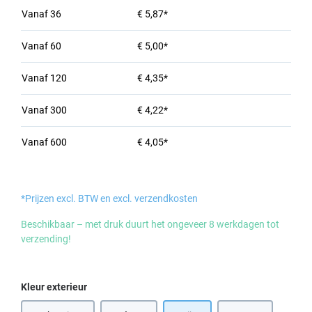
Vanaf
36
€ 5,87*
Vanaf
60
€ 5,00*
Vanaf
120
€ 4,35*
Vanaf
300
€ 4,22*
Vanaf
600
€ 4,05*
*Prijzen excl. BTW en excl. verzendkosten
Beschikbaar – met druk duurt het ongeveer 8 werkdagen tot
verzending!
Selecteer
Kleur exterieur