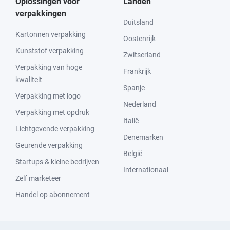
Oplossingen voor
Landen
verpakkingen
Duitsland
Kartonnen verpakking
Oostenrijk
Kunststof verpakking
Zwitserland
Verpakking van hoge
Frankrijk
kwaliteit
Spanje
Verpakking met logo
Nederland
Verpakking met opdruk
Italië
Lichtgevende verpakking
Denemarken
Geurende verpakking
België
Startups & kleine bedrijven
Internationaal
Zelf marketeer
Handel op abonnement