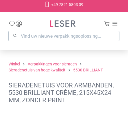
+49 7821 5803 39
hoofdinhoud
Winkel
Verpakkingen voor sieraden
Sieradenetuis van hoge kwaliteit
5530 BRILLIANT
SIERADENETUIS VOOR ARMBANDEN,
5530 BRILLIANT CRÈME, 215X45X24
MM, ZONDER PRINT
Afbeeldingengalerij overslaan