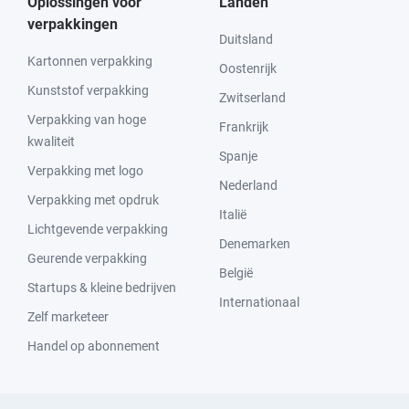
Oplossingen voor
Landen
verpakkingen
Duitsland
Kartonnen verpakking
Oostenrijk
Kunststof verpakking
Zwitserland
Verpakking van hoge
Frankrijk
kwaliteit
Spanje
Verpakking met logo
Nederland
Verpakking met opdruk
Italië
Lichtgevende verpakking
Denemarken
Geurende verpakking
België
Startups & kleine bedrijven
Internationaal
Zelf marketeer
Handel op abonnement