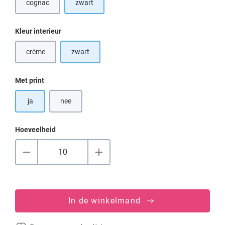
cognac
zwart
(Deze optie is momenteel niet beschikbaar.)
Selecteer
Kleur interieur
crème
zwart
(Deze optie is momenteel niet beschikbaar.)
Selecteer
Met print
ja
nee
Hoeveelheid
In de winkelmand