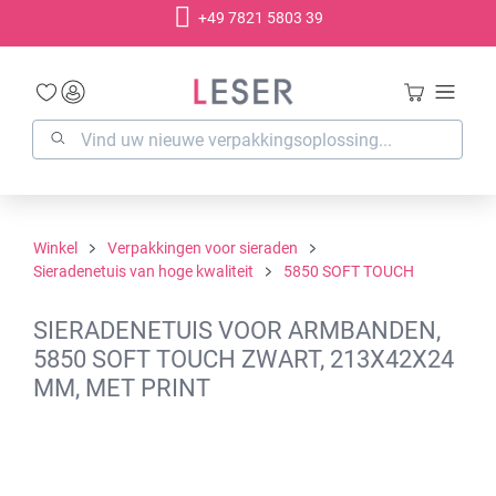
+49 7821 5803 39
hoofdinhoud
Winkel
Verpakkingen voor sieraden
Sieradenetuis van hoge kwaliteit
5850 SOFT TOUCH
SIERADENETUIS VOOR ARMBANDEN,
5850 SOFT TOUCH ZWART, 213X42X24
MM, MET PRINT
Afbeeldingengalerij overslaan