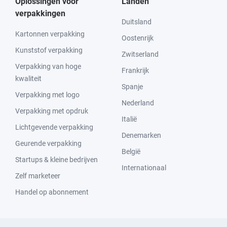
Oplossingen voor
Landen
verpakkingen
Duitsland
Kartonnen verpakking
Oostenrijk
Kunststof verpakking
Zwitserland
Verpakking van hoge
Frankrijk
kwaliteit
Spanje
Verpakking met logo
Nederland
Verpakking met opdruk
Italië
Lichtgevende verpakking
Denemarken
Geurende verpakking
België
Startups & kleine bedrijven
Internationaal
Zelf marketeer
Handel op abonnement