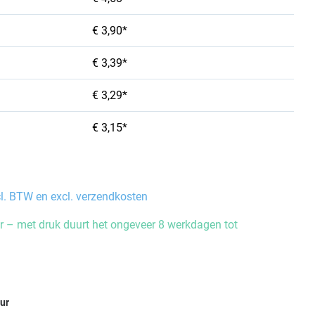
€ 3,90*
€ 3,39*
€ 3,29*
€ 3,15*
cl. BTW en excl. verzendkosten
 – met druk duurt het ongeveer 8 werkdagen tot
eur