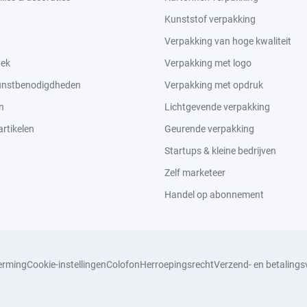
Kunststof verpakking
Verpakking van hoge kwaliteit
tek
Verpakking met logo
kunstbenodigdheden
Verpakking met opdruk
n
Lichtgevende verpakking
rtikelen
Geurende verpakking
Startups & kleine bedrijven
Zelf marketeer
Handel op abonnement
erming
Cookie-instellingen
Colofon
Herroepingsrecht
Verzend- en betaling