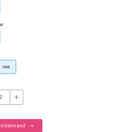
ur
nee
winkelmand