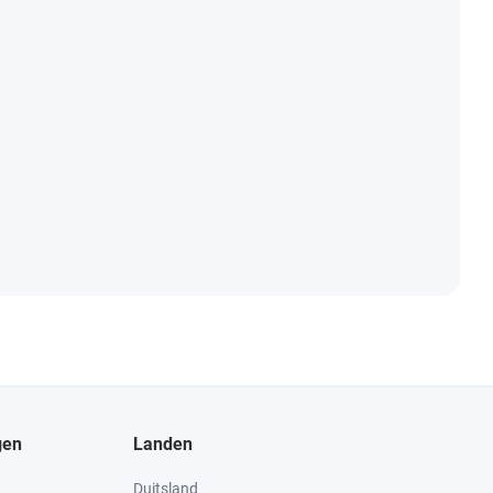
gen
Landen
Duitsland