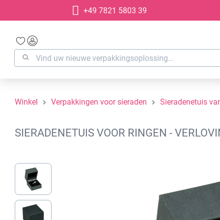
+49 7821 5803 39
oekopdracht
Ga naar de hoofdnavigatie
Winkel
Verpakkingen voor sieraden
Sieradenetuis van
SIERADENETUIS VOOR RINGEN - VERLOVI
Afbeeldingengalerij overslaan