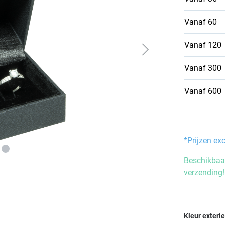
Vanaf
60
Vanaf
120
Vanaf
300
Vanaf
600
*Prijzen ex
Beschikbaar
verzending!
Selecteer
Kleur exteri