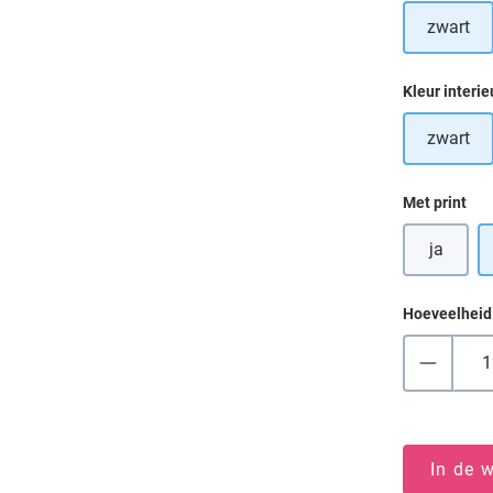
zwart
Selecteer
Kleur interie
zwart
Selecteer
Met print
ja
Hoeveelheid
In de 