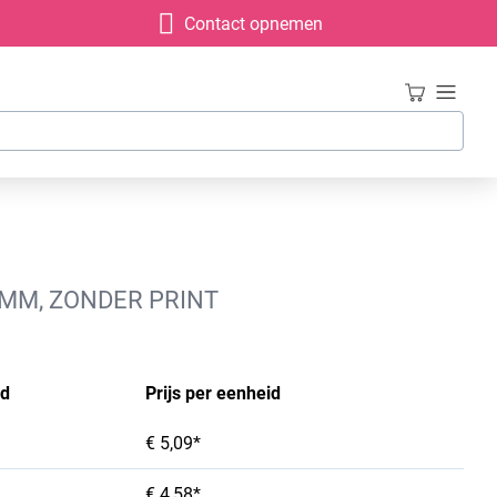
Contact opnemen
 MM, ZONDER PRINT
id
Prijs per eenheid
€ 5,09*
€ 4,58*