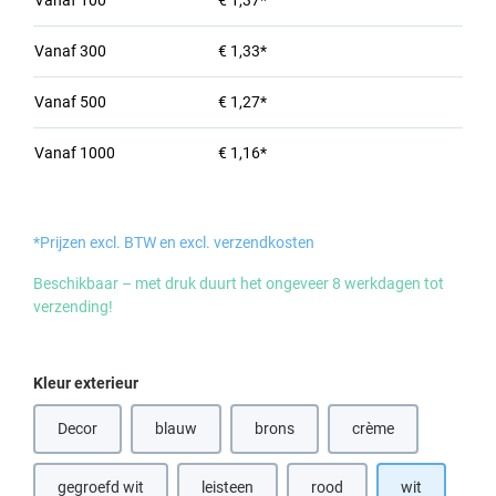
Vanaf
100
€ 1,37*
Vanaf
300
€ 1,33*
Vanaf
500
€ 1,27*
Vanaf
1000
€ 1,16*
*Prijzen excl. BTW en excl. verzendkosten
Beschikbaar – met druk duurt het ongeveer 8 werkdagen tot
verzending!
Selecteer
Kleur exterieur
Decor
blauw
brons
crème
(Deze optie is momenteel niet beschikbaar.)
(Deze optie is momenteel niet beschik
gegroefd wit
leisteen
rood
wit