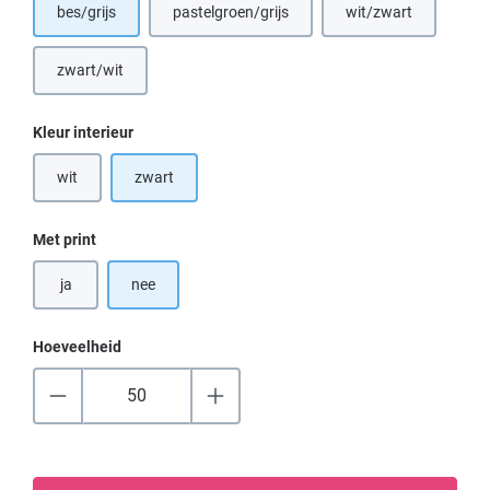
bes/grijs
pastelgroen/grijs
wit/zwart
zwart/wit
(Deze optie is momenteel niet beschikbaar.)
Selecteer
Kleur interieur
wit
zwart
(Deze optie is momenteel niet beschikbaar.)
Selecteer
Met print
ja
nee
Hoeveelheid