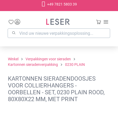
+49 7821 5803 39
hoofdinhoud
Winkel
Verpakkingen voor sieraden
Kartonnen sieradenverpakking
0230 PLAIN
KARTONNEN SIERADENDOOSJES
VOOR COLLIERHANGERS -
OORBELLEN - SET, 0230 PLAIN ROOD,
80X80X22 MM, MET PRINT
Afbeeldingengalerij overslaan