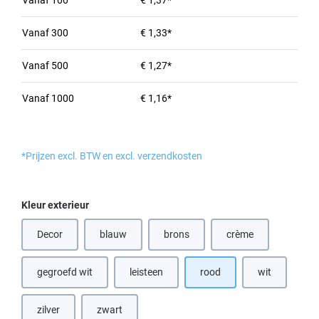
Vanaf
100
€ 1,37*
Vanaf
300
€ 1,33*
Vanaf
500
€ 1,27*
Vanaf
1000
€ 1,16*
*Prijzen excl. BTW en excl. verzendkosten
Selecteer
Kleur exterieur
Decor
blauw
brons
crème
(Deze optie is momenteel niet beschikbaar.)
(Deze optie is momenteel niet beschik
(Deze optie is momen
gegroefd wit
leisteen
rood
wit
(Deze optie is
zilver
zwart