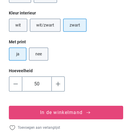
Selecteer
Kleur interieur
wit
wit/zwart
zwart
(Deze optie is momenteel niet beschikbaar.)
(Deze optie is momenteel niet beschikbaar.)
Selecteer
Met print
ja
nee
Hoeveelheid
In de winkelmand
Toevoegen aan verlanglijst