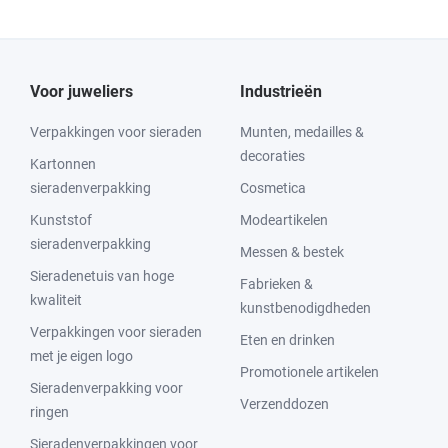
Voor juweliers
Industrieën
Verpakkingen voor sieraden
Munten, medailles &
decoraties
Kartonnen
sieradenverpakking
Cosmetica
Kunststof
Modeartikelen
sieradenverpakking
Messen & bestek
Sieradenetuis van hoge
Fabrieken &
kwaliteit
kunstbenodigdheden
Verpakkingen voor sieraden
Eten en drinken
met je eigen logo
Promotionele artikelen
Sieradenverpakking voor
Verzenddozen
ringen
Sieradenverpakkingen voor