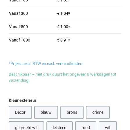
Vanaf
100
€ 1,07*
Vanaf
300
€ 1,04*
Vanaf
500
€ 1,00*
Vanaf
1000
€ 0,91*
*Prijzen excl. BTW en excl. verzendkosten
Beschikbaar – met druk duurt het ongeveer 8 werkdagen tot
verzending!
Selecteer
Kleur exterieur
Decor
blauw
brons
crème
(Deze optie is momenteel niet beschikbaar.)
(Deze optie is momenteel niet beschik
(Deze optie is momen
gegroefd wit
leisteen
rood
wit