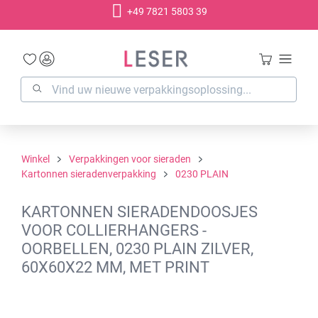
+49 7821 5803 39
hoofdinhoud
Winkel
Verpakkingen voor sieraden
Kartonnen sieradenverpakking
0230 PLAIN
KARTONNEN SIERADENDOOSJES
VOOR COLLIERHANGERS -
OORBELLEN, 0230 PLAIN ZILVER,
60X60X22 MM, MET PRINT
Afbeeldingengalerij overslaan