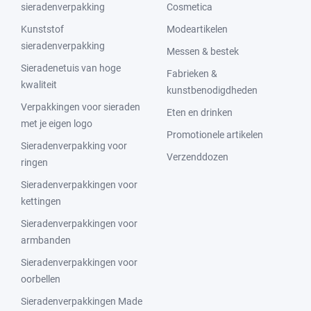
sieradenverpakking
Cosmetica
Kunststof
Modeartikelen
sieradenverpakking
Messen & bestek
Sieradenetuis van hoge
Fabrieken &
kwaliteit
kunstbenodigdheden
Verpakkingen voor sieraden
Eten en drinken
met je eigen logo
Promotionele artikelen
Sieradenverpakking voor
Verzenddozen
ringen
Sieradenverpakkingen voor
kettingen
Sieradenverpakkingen voor
armbanden
Sieradenverpakkingen voor
oorbellen
Sieradenverpakkingen Made