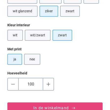
(Deze optie is
wit glanzend
zilver
zwart
(Deze optie is momenteel niet beschikbaar.)
Selecteer
Kleur interieur
wit
wit/zwart
zwart
(Deze optie is momenteel niet beschikbaar.)
(Deze optie is momenteel niet beschikbaar.)
Selecteer
Met print
ja
nee
Hoeveelheid
In de winkelmand