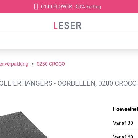
0140 FLOWER - 50% korting
denverpakking
0280 CROCO
LIERHANGERS - OORBELLEN, 0280 CROCO 
Hoeveelhe
Vanaf
30
Vanaf
60