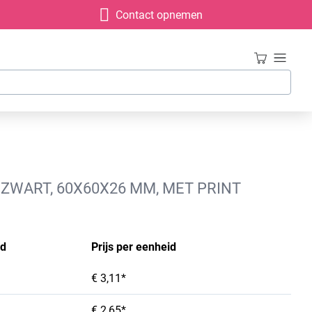
Contact opnemen
ZWART, 60X60X26 MM, MET PRINT
id
Prijs per eenheid
€ 3,11*
€ 2,65*