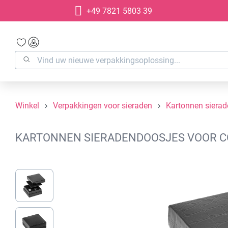
+49 7821 5803 39
oekopdracht
Ga naar de hoofdnavigatie
Winkel
Verpakkingen voor sieraden
Kartonnen siera
KARTONNEN SIERADENDOOSJES VOOR COL
Afbeeldingengalerij overslaan