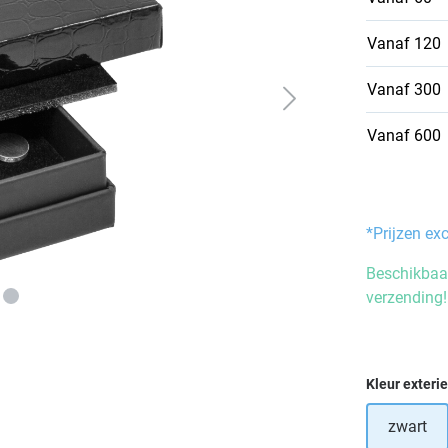
Vanaf
120
Vanaf
300
Vanaf
600
*Prijzen ex
Beschikbaar
verzending!
Selecteer
Kleur exteri
zwart