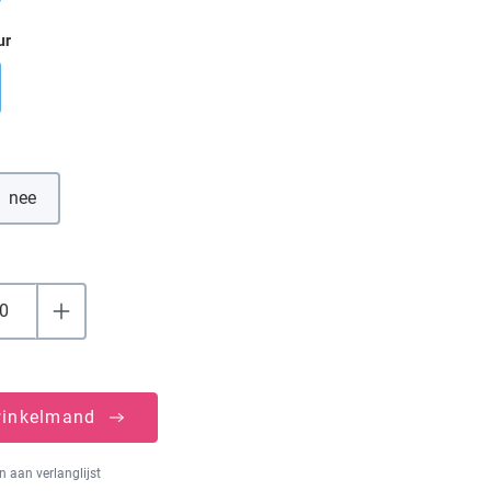
ur
nee
winkelmand
 aan verlanglijst