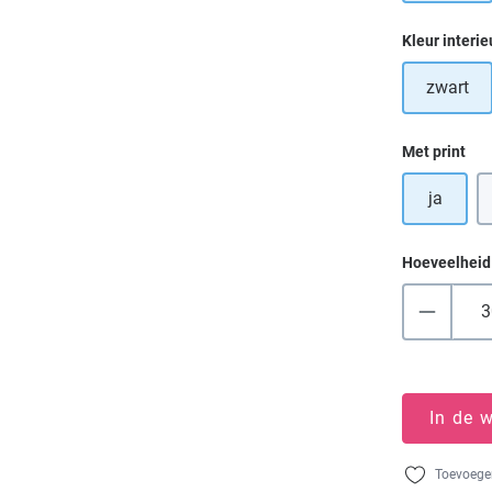
Selecteer
Kleur interie
zwart
Selecteer
Met print
ja
Hoeveelheid
In de 
Toevoegen