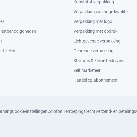
Kunststof verpakking
Verpakking van hoge kwaliteit
tek
Verpakking met logo
kunstbenodigdheden
Verpakking met opdruk
n
Lichtgevende verpakking
rtikelen
Geurende verpakking
Startups & kleine bedrijven
Zelf marketeer
Handel op abonnement
erming
Cookie-instellingen
Colofon
Herroepingsrecht
Verzend- en betaling