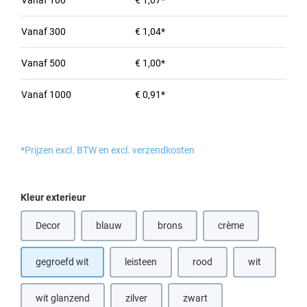
Vanaf
100
€ 1,07*
Vanaf
300
€ 1,04*
Vanaf
500
€ 1,00*
Vanaf
1000
€ 0,91*
*Prijzen excl. BTW en excl. verzendkosten
Selecteer
Kleur exterieur
Decor
blauw
brons
crème
(Deze optie is momenteel niet beschikbaar.)
(Deze optie is momenteel niet beschik
(Deze optie is momen
gegroefd wit
leisteen
rood
wit
(Deze optie is
wit glanzend
zilver
zwart
(Deze optie is momenteel niet beschikbaar.)