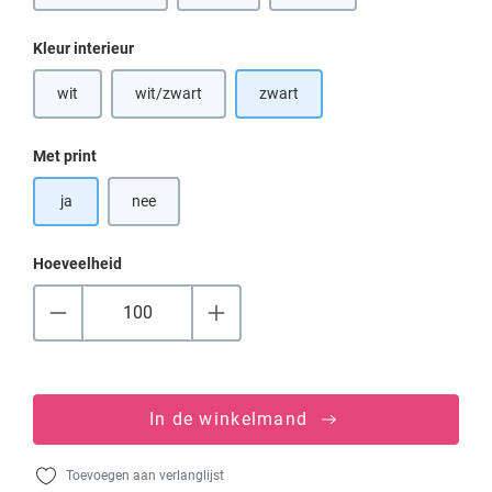
Selecteer
Kleur interieur
wit
wit/zwart
zwart
(Deze optie is momenteel niet beschikbaar.)
(Deze optie is momenteel niet beschikbaar.)
Selecteer
Met print
ja
nee
Hoeveelheid
In de winkelmand
Toevoegen aan verlanglijst