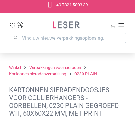
+49 7821 5803 39
hoofdinhoud
Winkel
Verpakkingen voor sieraden
Kartonnen sieradenverpakking
0230 PLAIN
KARTONNEN SIERADENDOOSJES
VOOR COLLIERHANGERS -
OORBELLEN, 0230 PLAIN GEGROEFD
WIT, 60X60X22 MM, MET PRINT
Afbeeldingengalerij overslaan