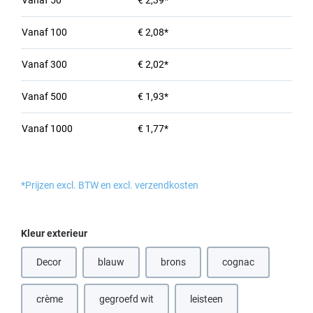
Vanaf
50
€ 2,39*
Vanaf
100
€ 2,08*
Vanaf
300
€ 2,02*
Vanaf
500
€ 1,93*
Vanaf
1000
€ 1,77*
*Prijzen excl. BTW en excl. verzendkosten
Selecteer
Kleur exterieur
Decor
blauw
brons
cognac
(Deze optie is momenteel niet beschikbaar.)
(Deze optie is momenteel niet beschik
(Deze optie is mome
crème
gegroefd wit
leisteen
(Deze optie is momenteel niet beschikbaar.)
(Deze optie is momenteel nie