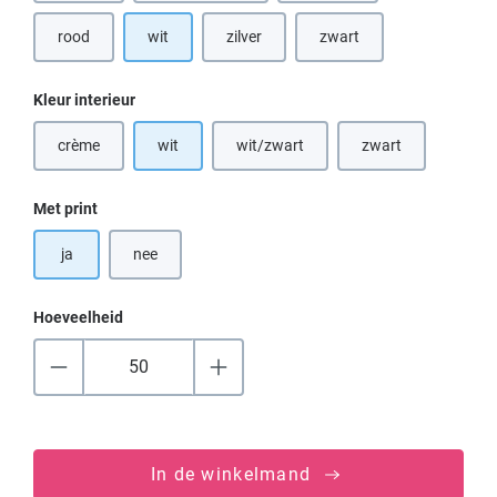
rood
wit
zilver
zwart
(Deze optie is momenteel niet beschikbaar.)
(Deze optie is momenteel niet beschikbaar.
(Deze optie is momenteel n
Selecteer
Kleur interieur
crème
wit
wit/zwart
zwart
(Deze optie is momenteel niet beschikbaar.)
(Deze optie is momenteel niet beschik
(Deze optie is mome
Selecteer
Met print
ja
nee
Hoeveelheid
In de winkelmand