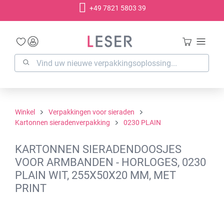
+49 7821 5803 39
hoofdinhoud
Winkel
Verpakkingen voor sieraden
Kartonnen sieradenverpakking
0230 PLAIN
KARTONNEN SIERADENDOOSJES
VOOR ARMBANDEN - HORLOGES, 0230
PLAIN WIT, 255X50X20 MM, MET
PRINT
Afbeeldingengalerij overslaan