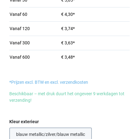
Vanaf
30
€ 5,05*
Vanaf
60
€ 4,30*
Vanaf
120
€ 3,74*
Vanaf
300
€ 3,63*
Vanaf
600
€ 3,48*
*Prijzen excl. BTW en excl. verzendkosten
Beschikbaar – met druk duurt het ongeveer 9 werkdagen tot
verzending!
Selecteer
Kleur exterieur
blauw metallic/zilver/blauw metallic
(Deze optie is momenteel niet beschikbaar.)