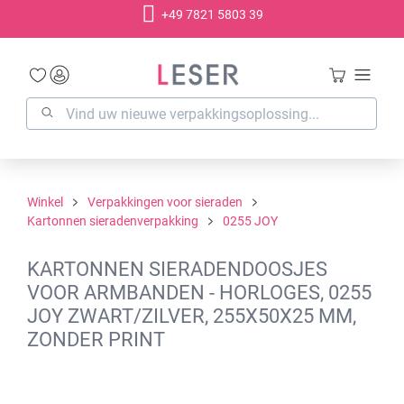
+49 7821 5803 39
hoofdinhoud
Winkel
Verpakkingen voor sieraden
Kartonnen sieradenverpakking
0255 JOY
KARTONNEN SIERADENDOOSJES
VOOR ARMBANDEN - HORLOGES, 0255
JOY ZWART/ZILVER, 255X50X25 MM,
ZONDER PRINT
Afbeeldingengalerij overslaan