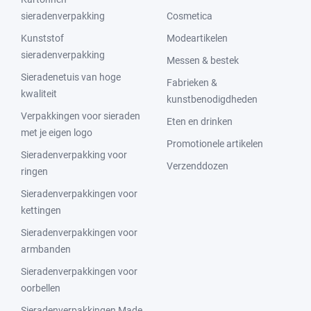
sieradenverpakking
Cosmetica
Kunststof
Modeartikelen
sieradenverpakking
Messen & bestek
Sieradenetuis van hoge
Fabrieken &
kwaliteit
kunstbenodigdheden
Verpakkingen voor sieraden
Eten en drinken
met je eigen logo
Promotionele artikelen
Sieradenverpakking voor
Verzenddozen
ringen
Sieradenverpakkingen voor
kettingen
Sieradenverpakkingen voor
armbanden
Sieradenverpakkingen voor
oorbellen
Sieradenverpakkingen Made