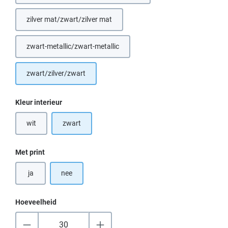
zilver mat/zwart/zilver mat
zwart-metallic/zwart-metallic
zwart/zilver/zwart
Selecteer
Kleur interieur
wit
zwart
(Deze optie is momenteel niet beschikbaar.)
Selecteer
Met print
ja
nee
Hoeveelheid