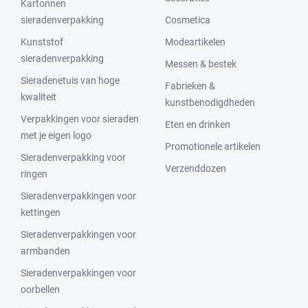
Kartonnen
sieradenverpakking
Cosmetica
Kunststof
Modeartikelen
sieradenverpakking
Messen & bestek
Sieradenetuis van hoge
Fabrieken &
kwaliteit
kunstbenodigdheden
Verpakkingen voor sieraden
Eten en drinken
met je eigen logo
Promotionele artikelen
Sieradenverpakking voor
Verzenddozen
ringen
Sieradenverpakkingen voor
kettingen
Sieradenverpakkingen voor
armbanden
Sieradenverpakkingen voor
oorbellen