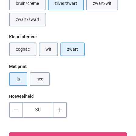
bruin/crème
zilver/zwart
zwart/wit
(Deze optie is momenteel niet beschikbaar.)
(Deze optie is momen
zwart/zwart
Selecteer
Kleur interieur
cognac
wit
zwart
(Deze optie is momenteel niet beschikbaar.)
(Deze optie is momenteel niet beschikbaar.)
Selecteer
Met print
ja
nee
Hoeveelheid