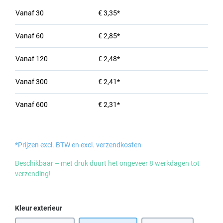
Vanaf
30
€ 3,35*
Vanaf
60
€ 2,85*
Vanaf
120
€ 2,48*
Vanaf
300
€ 2,41*
Vanaf
600
€ 2,31*
*Prijzen excl. BTW en excl. verzendkosten
Beschikbaar – met druk duurt het ongeveer 8 werkdagen tot
verzending!
Selecteer
Kleur exterieur