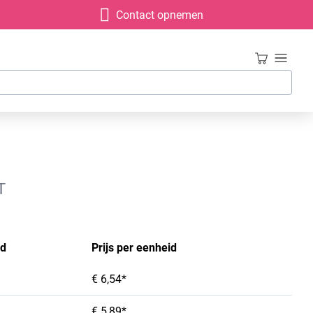
Contact opnemen
T
id
Prijs per eenheid
€ 6,54*
€ 5,89*