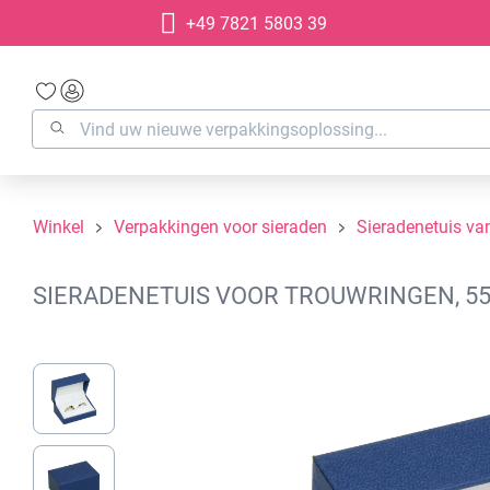
+49 7821 5803 39
oekopdracht
Ga naar de hoofdnavigatie
Winkel
Verpakkingen voor sieraden
Sieradenetuis van
SIERADENETUIS VOOR TROUWRINGEN, 55
Afbeeldingengalerij overslaan