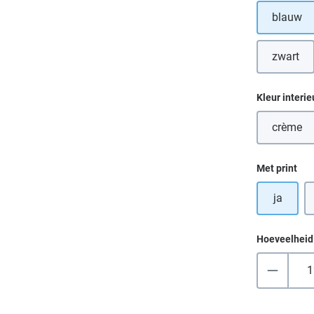
blauw
zwart
(Deze 
Selecteer
Kleur interie
crème
(Deze 
Selecteer
Met print
ja
Hoeveelheid