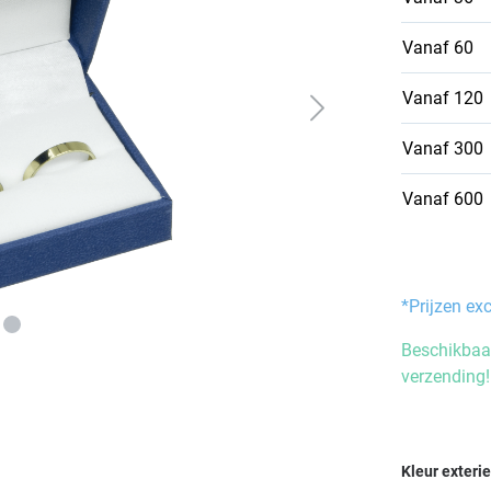
Vanaf
60
Vanaf
120
Vanaf
300
Vanaf
600
*Prijzen ex
Beschikbaar
verzending!
Selecteer
Kleur exteri