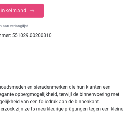
winkelmand
 aan verlanglijst
mmer:
551029.00200310
, goudsmeden en sieradenmerken die hun klanten een
egante opbergmogelijkheid, terwijl de binnenvoering met
gelijkheid van een foliedruk aan de binnenkant.
verzoek zijn zelfs meerkleurige prägungen tegen een kleine
.