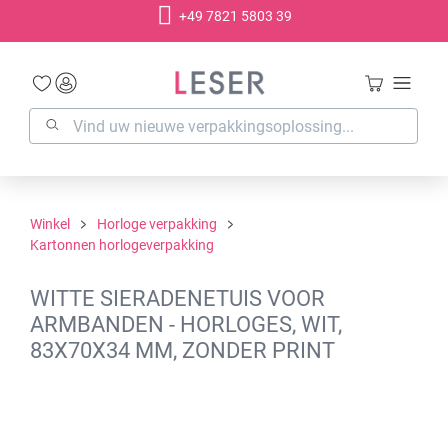
+49 7821 5803 39
hoofdinhoud
Winkel
Horloge verpakking
Kartonnen horlogeverpakking
WITTE SIERADENETUIS VOOR
ARMBANDEN - HORLOGES, WIT,
83X70X34 MM, ZONDER PRINT
Afbeeldingengalerij overslaan