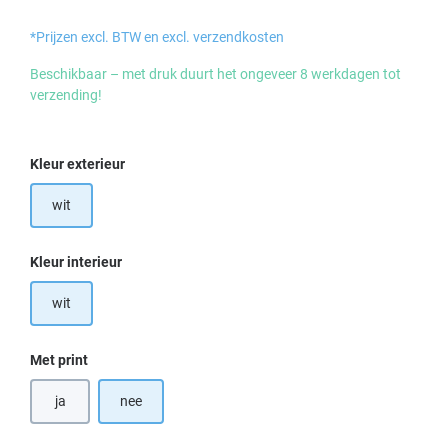
*Prijzen excl. BTW en excl. verzendkosten
Beschikbaar – met druk duurt het ongeveer 8 werkdagen tot
verzending!
Selecteer
Kleur exterieur
wit
Selecteer
Kleur interieur
wit
Selecteer
Met print
ja
nee