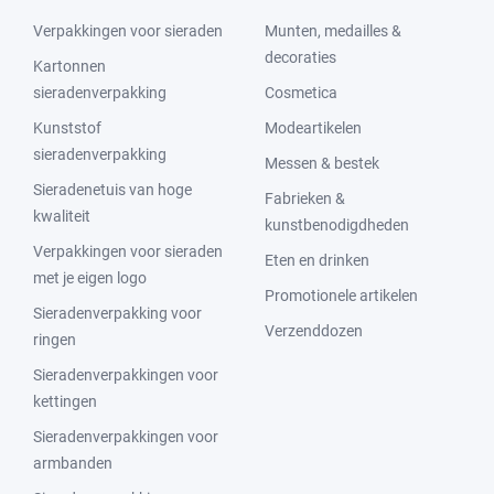
Verpakkingen voor sieraden
Munten, medailles &
decoraties
Kartonnen
sieradenverpakking
Cosmetica
Kunststof
Modeartikelen
sieradenverpakking
Messen & bestek
Sieradenetuis van hoge
Fabrieken &
kwaliteit
kunstbenodigdheden
Verpakkingen voor sieraden
Eten en drinken
met je eigen logo
Promotionele artikelen
Sieradenverpakking voor
Verzenddozen
ringen
Sieradenverpakkingen voor
kettingen
Sieradenverpakkingen voor
armbanden