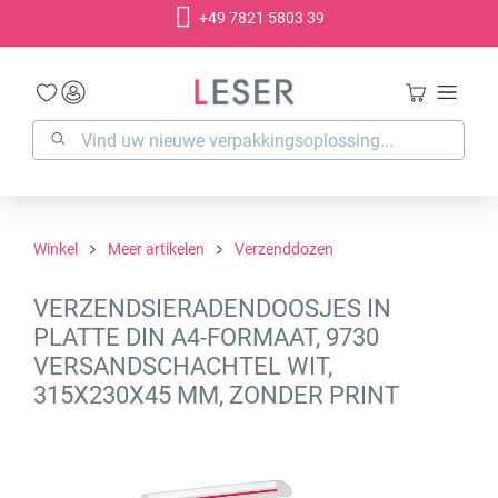
+49 7821 5803 39
hoofdinhoud
Winkel
Meer artikelen
Verzenddozen
VERZENDSIERADENDOOSJES IN
PLATTE DIN A4-FORMAAT, 9730
VERSANDSCHACHTEL WIT,
315X230X45 MM, ZONDER PRINT
Afbeeldingengalerij overslaan