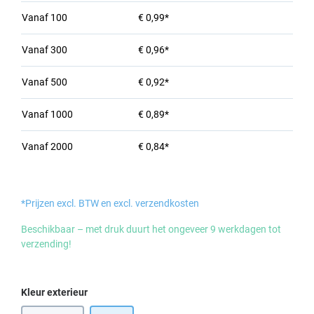
Vanaf
100
€ 0,99*
Vanaf
300
€ 0,96*
Vanaf
500
€ 0,92*
Vanaf
1000
€ 0,89*
Vanaf
2000
€ 0,84*
*Prijzen excl. BTW en excl. verzendkosten
Beschikbaar – met druk duurt het ongeveer 9 werkdagen tot
verzending!
Selecteer
Kleur exterieur