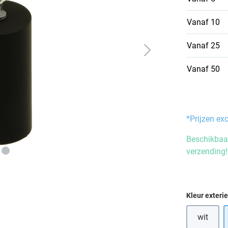
Vanaf
10
Vanaf
25
Vanaf
50
*Prijzen ex
Beschikbaar
verzending!
Selecteer
Kleur exteri
wit