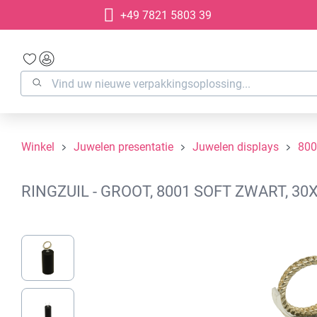
+49 7821 5803 39
oekopdracht
Ga naar de hoofdnavigatie
Winkel
Juwelen presentatie
Juwelen displays
800
RINGZUIL - GROOT, 8001 SOFT ZWART, 3
Afbeeldingengalerij overslaan