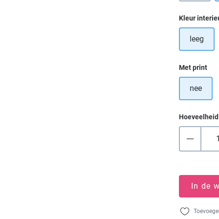
Selecteer
Kleur interie
leeg
Selecteer
Met print
nee
Hoeveelheid
In de 
Toevoegen