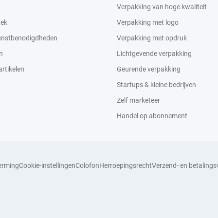
Verpakking van hoge kwaliteit
tek
Verpakking met logo
kunstbenodigdheden
Verpakking met opdruk
n
Lichtgevende verpakking
rtikelen
Geurende verpakking
Startups & kleine bedrijven
Zelf marketeer
Handel op abonnement
erming
Cookie-instellingen
Colofon
Herroepingsrecht
Verzend- en betaling