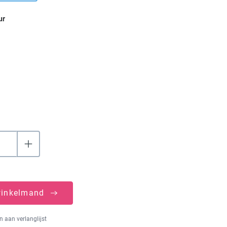
ur
winkelmand
 aan verlanglijst