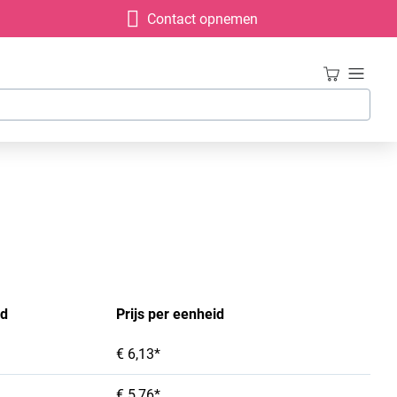
Contact opnemen
id
Prijs per eenheid
€ 6,13*
€ 5,76*