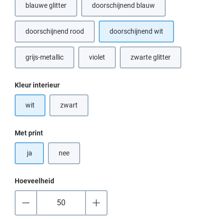
blauwe glitter
doorschijnend blauw
doorschijnend rood
doorschijnend wit
grijs-metallic
violet
zwarte glitter
(Deze optie is momenteel niet beschikbaar.)
(Deze optie is momenteel n
Selecteer
Kleur interieur
wit
zwart
(Deze optie is momenteel niet beschikbaar.)
Selecteer
Met print
ja
nee
Hoeveelheid