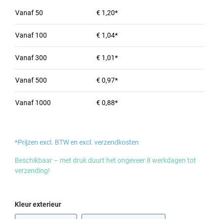
Vanaf
50
€ 1,20*
Vanaf
100
€ 1,04*
Vanaf
300
€ 1,01*
Vanaf
500
€ 0,97*
Vanaf
1000
€ 0,88*
*Prijzen excl. BTW en excl. verzendkosten
Beschikbaar – met druk duurt het ongeveer 8 werkdagen tot
verzending!
Selecteer
Kleur exterieur