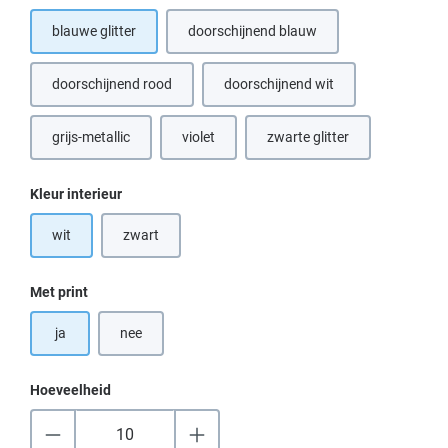
blauwe glitter
doorschijnend blauw
doorschijnend rood
doorschijnend wit
grijs-metallic
violet
zwarte glitter
(Deze optie is momenteel niet beschikbaar.)
(Deze optie is momenteel n
Selecteer
Kleur interieur
wit
zwart
(Deze optie is momenteel niet beschikbaar.)
Selecteer
Met print
ja
nee
Hoeveelheid