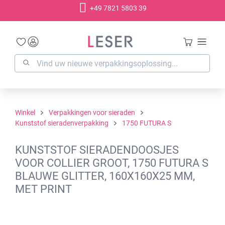
+49 7821 5803 39
hoofdinhoud
Winkel
Verpakkingen voor sieraden
Kunststof sieradenverpakking
1750 FUTURA S
KUNSTSTOF SIERADENDOOSJES
VOOR COLLIER GROOT, 1750 FUTURA S
BLAUWE GLITTER, 160X160X25 MM,
MET PRINT
Afbeeldingengalerij overslaan