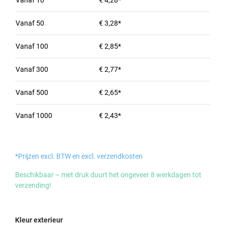
Vanaf
10
€ 4,28*
Vanaf
50
€ 3,28*
Vanaf
100
€ 2,85*
Vanaf
300
€ 2,77*
Vanaf
500
€ 2,65*
Vanaf
1000
€ 2,43*
*Prijzen excl. BTW en excl. verzendkosten
Beschikbaar – met druk duurt het ongeveer 8 werkdagen tot
verzending!
Selecteer
Kleur exterieur