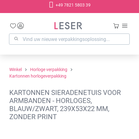
+49 7821 5803 39
hoofdinhoud
Winkel
Horloge verpakking
Kartonnen horlogeverpakking
KARTONNEN SIERADENETUIS VOOR
ARMBANDEN - HORLOGES,
BLAUW/ZWART, 239X53X22 MM,
ZONDER PRINT
Afbeeldingengalerij overslaan