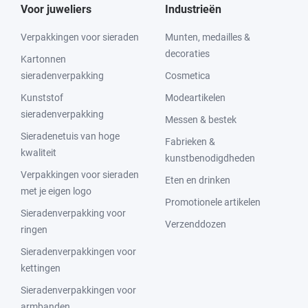
Voor juweliers
Industrieën
Verpakkingen voor sieraden
Munten, medailles &
decoraties
Kartonnen
sieradenverpakking
Cosmetica
Kunststof
Modeartikelen
sieradenverpakking
Messen & bestek
Sieradenetuis van hoge
Fabrieken &
kwaliteit
kunstbenodigdheden
Verpakkingen voor sieraden
Eten en drinken
met je eigen logo
Promotionele artikelen
Sieradenverpakking voor
Verzenddozen
ringen
Sieradenverpakkingen voor
kettingen
Sieradenverpakkingen voor
armbanden