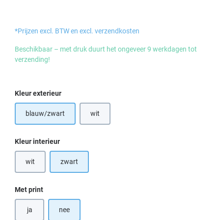
*Prijzen excl. BTW en excl. verzendkosten
Beschikbaar – met druk duurt het ongeveer 9 werkdagen tot
verzending!
Selecteer
Kleur exterieur
blauw/zwart
wit
(Deze optie is momenteel niet beschikbaar.)
Selecteer
Kleur interieur
wit
zwart
(Deze optie is momenteel niet beschikbaar.)
Selecteer
Met print
ja
nee