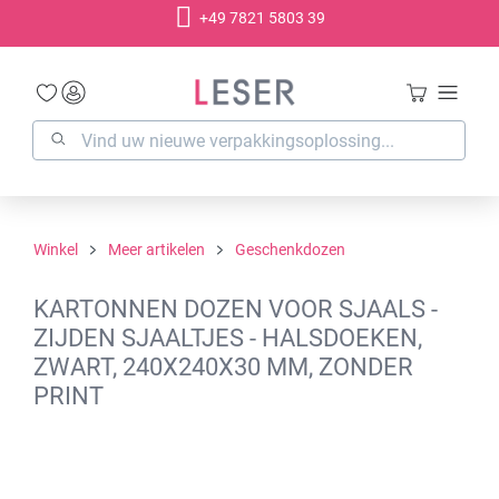
+49 7821 5803 39
hoofdinhoud
Winkel
Meer artikelen
Geschenkdozen
KARTONNEN DOZEN VOOR SJAALS -
ZIJDEN SJAALTJES - HALSDOEKEN,
ZWART, 240X240X30 MM, ZONDER
PRINT
Afbeeldingengalerij overslaan