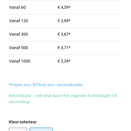
Vanaf
60
€ 4,59*
Vanaf
120
€ 3,99*
Vanaf
300
€ 3,87*
Vanaf
500
€ 3,71*
Vanaf
1000
€ 3,39*
*Prijzen excl. BTW en excl. verzendkosten
Beschikbaar – met druk duurt het ongeveer 8 werkdagen tot
verzending!
Selecteer
Kleur exterieur