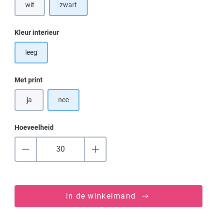
wit
zwart
Selecteer
Kleur interieur
leeg
Selecteer
Met print
ja
nee
Hoeveelheid
In de winkelmand