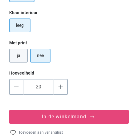
Selecteer
Kleur interieur
leeg
Selecteer
Met print
ja
nee
Hoeveelheid
In de winkelmand
Toevoegen aan verlanglijst