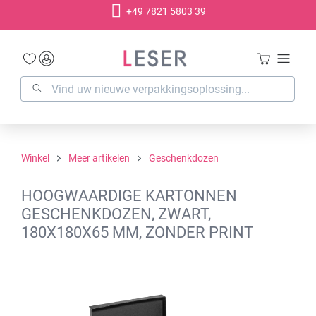
+49 7821 5803 39
hoofdinhoud
Winkel
Meer artikelen
Geschenkdozen
HOOGWAARDIGE KARTONNEN
GESCHENKDOZEN, ZWART,
180X180X65 MM, ZONDER PRINT
Afbeeldingengalerij overslaan