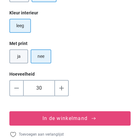
Selecteer
Kleur interieur
leeg
Selecteer
Met print
ja
nee
Hoeveelheid
In de winkelmand
Toevoegen aan verlanglijst