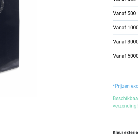
Vanaf
500
Vanaf
100
Vanaf
300
Vanaf
500
*Prijzen ex
Beschikbaar
verzending!
Selecteer
Kleur exteri