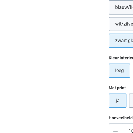
blauw/l
wit/zilve
zwart g
Selecteer
Kleur interie
leeg
Selecteer
Met print
ja
Hoeveelheid