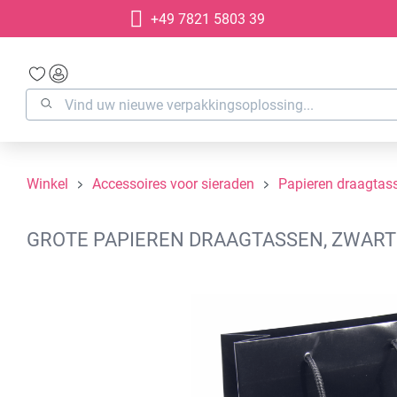
+49 7821 5803 39
oekopdracht
Ga naar de hoofdnavigatie
Winkel
Accessoires voor sieraden
Papieren draagtas
GROTE PAPIEREN DRAAGTASSEN, ZWART 
Afbeeldingengalerij overslaan