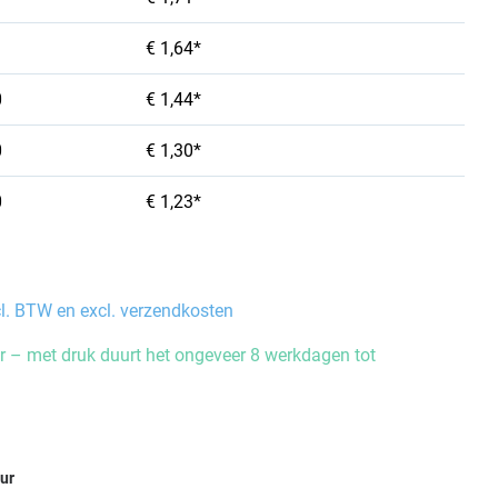
€ 1,64*
0
€ 1,44*
0
€ 1,30*
0
€ 1,23*
cl. BTW en excl. verzendkosten
 – met druk duurt het ongeveer 8 werkdagen tot
eur