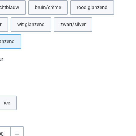
ichtblauw
bruin/crème
rood glanzend
r
wit glanzend
zwart/silver
lanzend
ur
nee