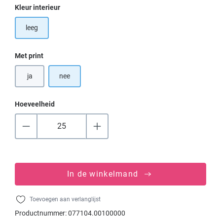
Selecteer
Kleur interieur
leeg
Selecteer
Met print
ja
nee
Hoeveelheid
In de winkelmand
Toevoegen aan verlanglijst
Productnummer:
077104.00100000