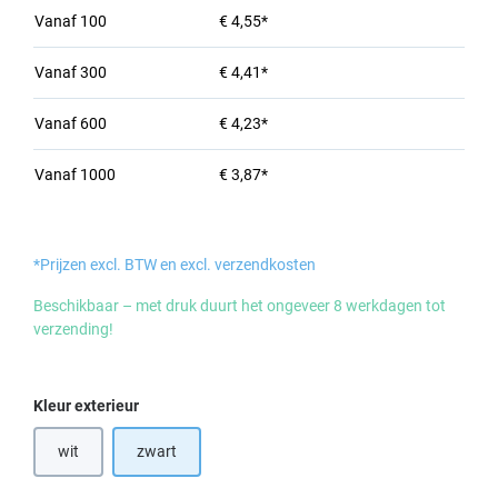
Vanaf
100
€ 4,55*
Vanaf
300
€ 4,41*
Vanaf
600
€ 4,23*
Vanaf
1000
€ 3,87*
*Prijzen excl. BTW en excl. verzendkosten
Beschikbaar – met druk duurt het ongeveer 8 werkdagen tot
verzending!
Selecteer
Kleur exterieur
wit
zwart