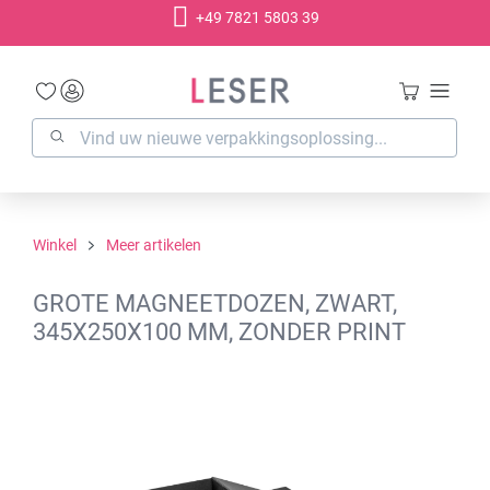
+49 7821 5803 39
hoofdinhoud
Winkel
Meer artikelen
GROTE MAGNEETDOZEN, ZWART,
345X250X100 MM, ZONDER PRINT
Afbeeldingengalerij overslaan