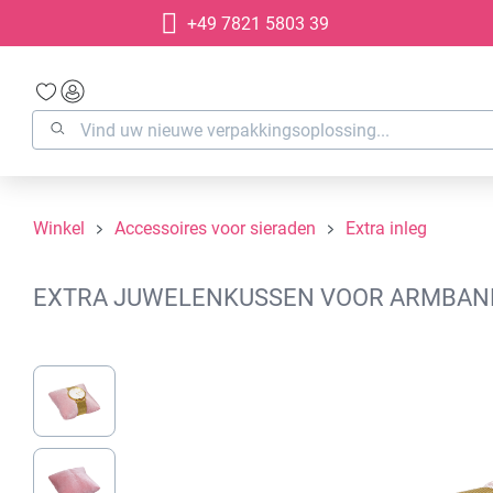
+49 7821 5803 39
oekopdracht
Ga naar de hoofdnavigatie
Winkel
Accessoires voor sieraden
Extra inleg
EXTRA JUWELENKUSSEN VOOR ARMBANDE
Afbeeldingengalerij overslaan