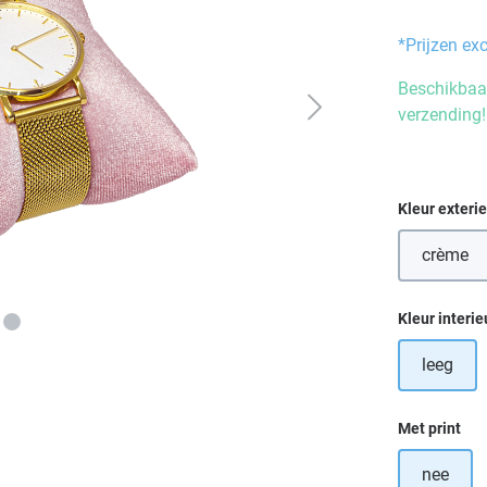
*Prijzen ex
Beschikbaar
verzending!
Selecteer
Kleur exteri
crème
Selecteer
Kleur interie
leeg
Selecteer
Met print
nee