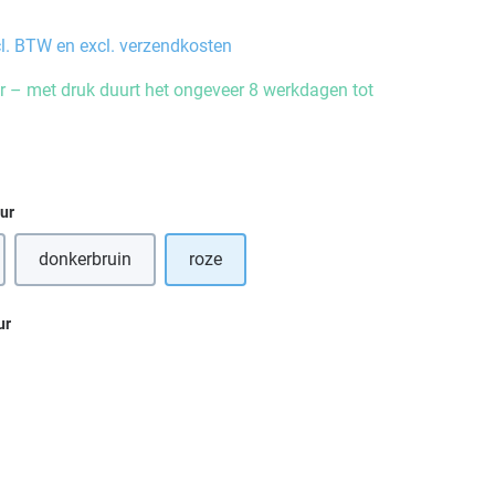
cl. BTW en excl. verzendkosten
 – met druk duurt het ongeveer 8 werkdagen tot
eur
donkerbruin
roze
ur