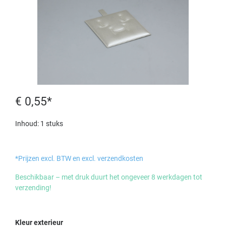
€ 0,55*
Inhoud:
1 stuks
*Prijzen excl. BTW en excl. verzendkosten
Beschikbaar – met druk duurt het ongeveer 8 werkdagen tot
verzending!
Selecteer
Kleur exterieur