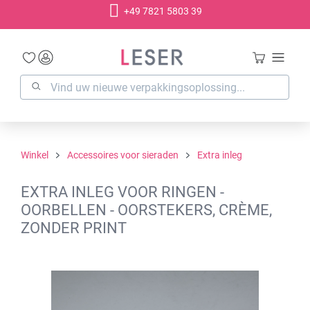
+49 7821 5803 39
hoofdinhoud
Winkel
Accessoires voor sieraden
Extra inleg
EXTRA INLEG VOOR RINGEN -
OORBELLEN - OORSTEKERS, CRÈME,
ZONDER PRINT
Afbeeldingengalerij overslaan