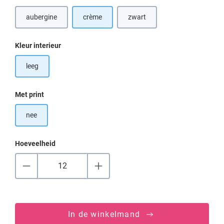
aubergine
crème
zwart
Selecteer
Kleur interieur
leeg
Selecteer
Met print
nee
Hoeveelheid
In de winkelmand