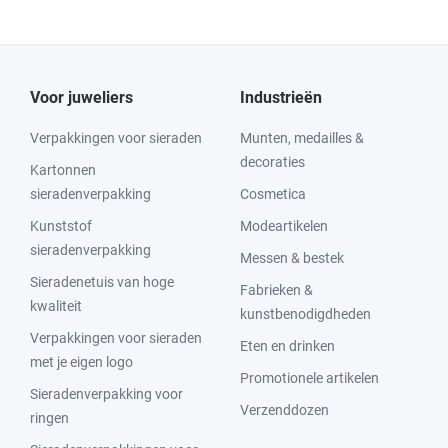
Voor juweliers
Industrieën
Verpakkingen voor sieraden
Munten, medailles &
decoraties
Kartonnen
sieradenverpakking
Cosmetica
Kunststof
Modeartikelen
sieradenverpakking
Messen & bestek
Sieradenetuis van hoge
Fabrieken &
kwaliteit
kunstbenodigdheden
Verpakkingen voor sieraden
Eten en drinken
met je eigen logo
Promotionele artikelen
Sieradenverpakking voor
Verzenddozen
ringen