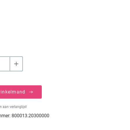
winkelmand
 aan verlanglijst
mmer:
800013.20300000