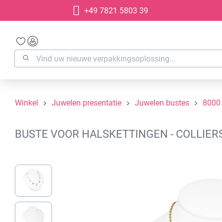
+49 7821 5803 39
oekopdracht
Ga naar de hoofdnavigatie
Winkel
Juwelen presentatie
Juwelen bustes
8000
BUSTE VOOR HALSKETTINGEN - COLLIERS
Afbeeldingengalerij overslaan