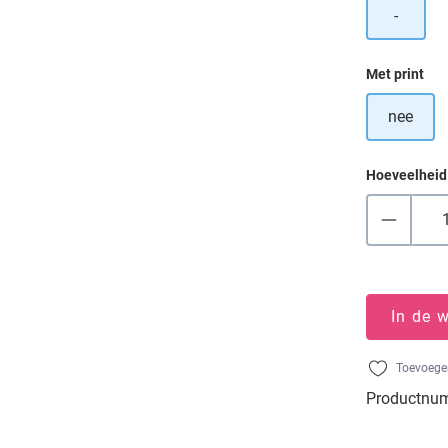
-
Selecteer
Met print
nee
Hoeveelheid
In de 
Toevoegen
Productnu