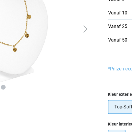
Vanaf
10
Vanaf
25
Vanaf
50
*Prijzen ex
Selecteer
Kleur exteri
Top-Soft
Selecteer
Kleur interie