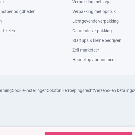
tek
Verpakking met logo
kunstbenodigdheden
Verpakking met opdruk
n
Lichtgevende verpakking
rtikelen
Geurende verpakking
Startups & kleine bedrijven
Zelf marketeer
Handel op abonnement
erming
Cookie-instellingen
Colofon
Herroepingsrecht
Verzend- en betaling