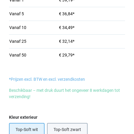
Vanaf
1
€ 39,19*
Vanaf
5
€ 36,84*
Vanaf
10
€ 34,49*
Vanaf
25
€ 32,14*
Vanaf
50
€ 29,79*
*Prijzen excl. BTW en excl. verzendkosten
Beschikbaar – met druk duurt het ongeveer 8 werkdagen tot
verzending!
Selecteer
Kleur exterieur
Top-Soft wit
Top-Soft zwart