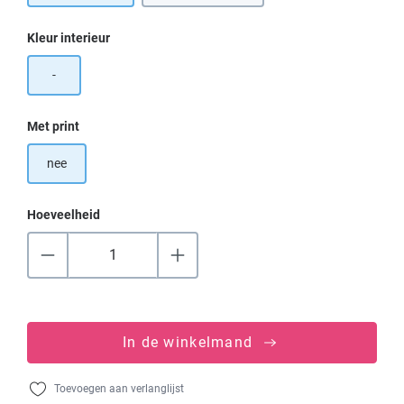
Selecteer
Kleur interieur
-
Selecteer
Met print
nee
Hoeveelheid
In de winkelmand
Toevoegen aan verlanglijst