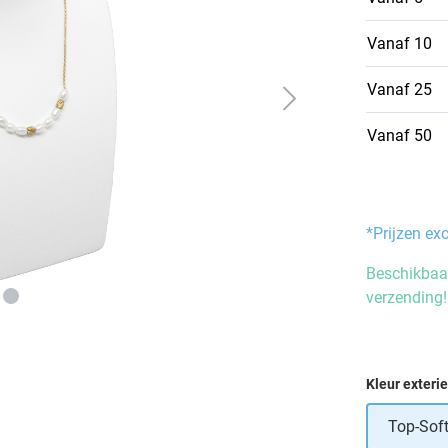
Vanaf
10
Vanaf
25
Vanaf
50
*Prijzen ex
Beschikbaar
verzending!
Selecteer
Kleur exteri
Top-Soft