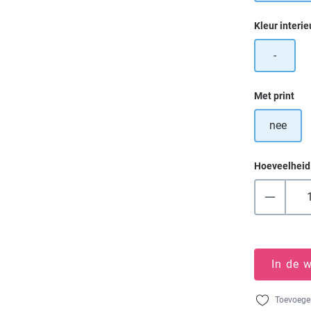
Selecteer
Kleur interie
-
Selecteer
Met print
nee
Hoeveelheid
In de 
Toevoegen