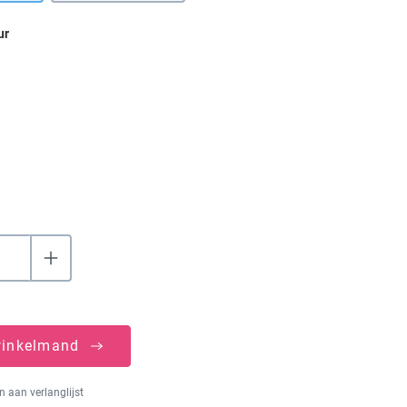
ur
winkelmand
 aan verlanglijst