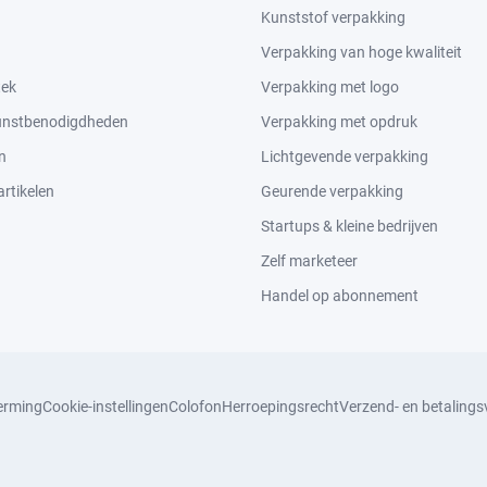
Kunststof verpakking
Verpakking van hoge kwaliteit
tek
Verpakking met logo
kunstbenodigdheden
Verpakking met opdruk
n
Lichtgevende verpakking
rtikelen
Geurende verpakking
Startups & kleine bedrijven
Zelf marketeer
Handel op abonnement
erming
Cookie-instellingen
Colofon
Herroepingsrecht
Verzend- en betaling