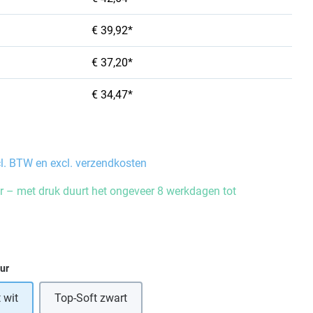
€ 39,92*
€ 37,20*
€ 34,47*
cl. BTW en excl. verzendkosten
 – met druk duurt het ongeveer 8 werkdagen tot
eur
 wit
Top-Soft zwart