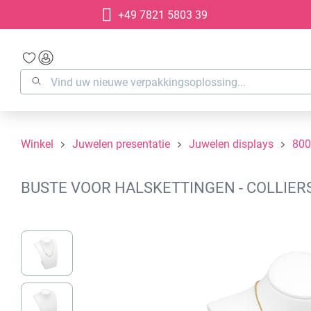
+49 7821 5803 39
oekopdracht
Ga naar de hoofdnavigatie
Winkel
Juwelen presentatie
Juwelen displays
80
BUSTE VOOR HALSKETTINGEN - COLLIERS 
Afbeeldingengalerij overslaan