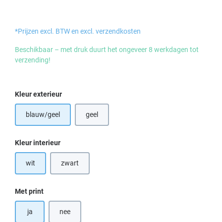
*Prijzen excl. BTW en excl. verzendkosten
Beschikbaar – met druk duurt het ongeveer 8 werkdagen tot
verzending!
Selecteer
Kleur exterieur
blauw/geel
geel
(Deze optie is momenteel niet beschikbaar.)
Selecteer
Kleur interieur
wit
zwart
(Deze optie is momenteel niet beschikbaar.)
Selecteer
Met print
ja
nee