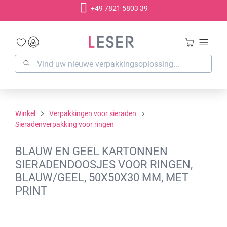
+49 7821 5803 39
hoofdinhoud
Winkel
Verpakkingen voor sieraden
Sieradenverpakking voor ringen
BLAUW EN GEEL KARTONNEN
SIERADENDOOSJES VOOR RINGEN,
BLAUW/GEEL, 50X50X30 MM, MET
PRINT
Afbeeldingengalerij overslaan