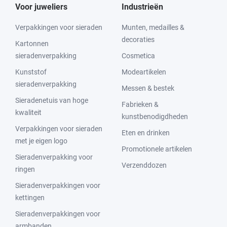
Voor juweliers
Industrieën
Verpakkingen voor sieraden
Munten, medailles &
decoraties
Kartonnen
sieradenverpakking
Cosmetica
Kunststof
Modeartikelen
sieradenverpakking
Messen & bestek
Sieradenetuis van hoge
Fabrieken &
kwaliteit
kunstbenodigdheden
Verpakkingen voor sieraden
Eten en drinken
met je eigen logo
Promotionele artikelen
Sieradenverpakking voor
Verzenddozen
ringen
Sieradenverpakkingen voor
kettingen
Sieradenverpakkingen voor
armbanden