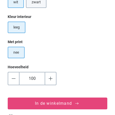
wit
zwart
Selecteer
Kleur interieur
leeg
Selecteer
Met print
nee
Hoeveelheid
In de winkelmand