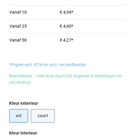
Vanaf
10
€ 4,94*
Vanaf
25
€ 4,60*
Vanaf
50
€ 4,27*
*Prijzen excl. BTW en excl. verzendkosten
Beschikbaar – met druk duurt het ongeveer 9 werkdagen tot
verzending!
Selecteer
Kleur exterieur
wit
zwart
Selecteer
Kleur interieur