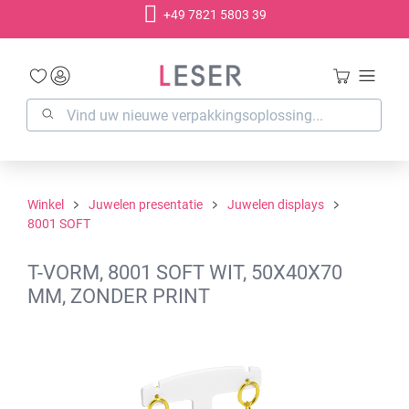
+49 7821 5803 39
hoofdinhoud
Winkel
Juwelen presentatie
Juwelen displays
8001 SOFT
T-VORM, 8001 SOFT WIT, 50X40X70
MM, ZONDER PRINT
Afbeeldingengalerij overslaan