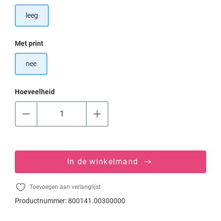
leeg
Selecteer
Met print
nee
Hoeveelheid
In de winkelmand
Toevoegen aan verlanglijst
Productnummer:
800141.00300000