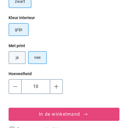
zwart
Selecteer
Kleur interieur
grijs
Selecteer
Met print
ja
nee
Hoeveelheid
In de winkelmand