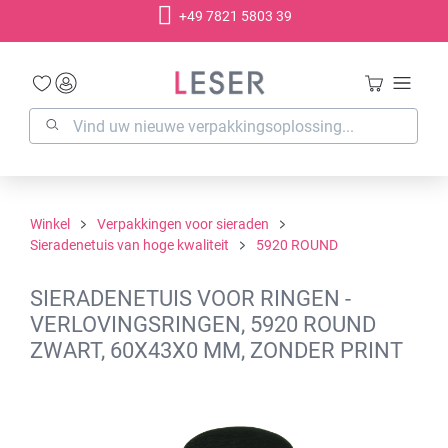
+49 7821 5803 39
hoofdinhoud
Winkel
Verpakkingen voor sieraden
Sieradenetuis van hoge kwaliteit
5920 ROUND
SIERADENETUIS VOOR RINGEN -
VERLOVINGSRINGEN, 5920 ROUND
ZWART, 60X43X0 MM, ZONDER PRINT
Afbeeldingengalerij overslaan