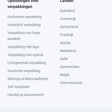
Oplossingen voor
Landen
verpakkingen
Duitsland
Kartonnen verpakking
Oostenrijk
Kunststof verpakking
Zwitserland
Verpakking van hoge
Frankrijk
kwaliteit
Spanje
Verpakking met logo
Nederland
Verpakking met opdruk
Italië
Lichtgevende verpakking
Denemarken
Geurende verpakking
België
Startups & kleine bedrijven
Internationaal
Zelf marketeer
Handel op abonnement