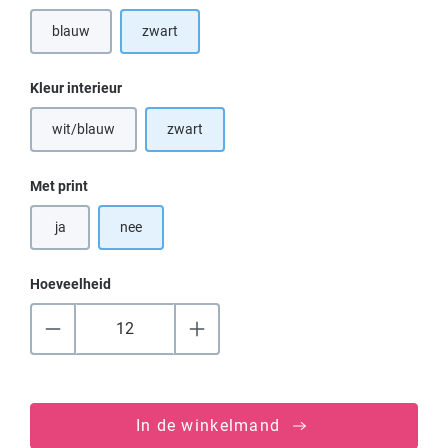
blauw
zwart
(Deze optie is momenteel niet beschikbaar.)
Selecteer
Kleur interieur
wit/blauw
zwart
(Deze optie is momenteel niet beschikbaar.)
Selecteer
Met print
ja
nee
Hoeveelheid
In de winkelmand