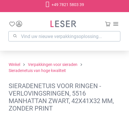
+49 7821 5803 39
hoofdinhoud
Winkel
Verpakkingen voor sieraden
Sieradenetuis van hoge kwaliteit
SIERADENETUIS VOOR RINGEN -
VERLOVINGSRINGEN, 5516
MANHATTAN ZWART, 42X41X32 MM,
ZONDER PRINT
Afbeeldingengalerij overslaan