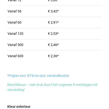
Vanaf
12
€ 3,80*
Vanaf
36
€ 3,42*
Vanaf
60
€ 2,91*
Vanaf
120
€ 2,53*
Vanaf
300
€ 2,46*
Vanaf
600
€ 2,36*
*Prijzen excl. BTW en excl. verzendkosten
Beschikbaar – met druk duurt het ongeveer 8 werkdagen tot
verzending!
Selecteer
Kleur exterieur