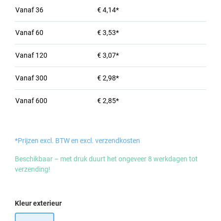
Vanaf
36
€ 4,14*
Vanaf
60
€ 3,53*
Vanaf
120
€ 3,07*
Vanaf
300
€ 2,98*
Vanaf
600
€ 2,85*
*Prijzen excl. BTW en excl. verzendkosten
Beschikbaar – met druk duurt het ongeveer 8 werkdagen tot
verzending!
Selecteer
Kleur exterieur