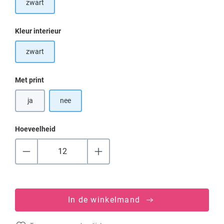
zwart
Selecteer
Kleur interieur
zwart
Selecteer
Met print
ja
nee
Hoeveelheid
In de winkelmand