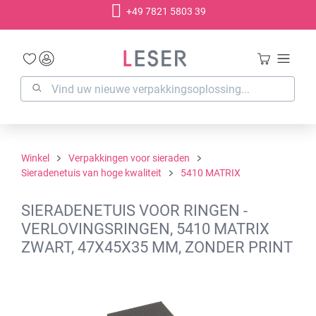
+49 7821 5803 39
hoofdinhoud
Winkel
Verpakkingen voor sieraden
Sieradenetuis van hoge kwaliteit
5410 MATRIX
SIERADENETUIS VOOR RINGEN -
VERLOVINGSRINGEN, 5410 MATRIX
ZWART, 47X45X35 MM, ZONDER PRINT
Afbeeldingengalerij overslaan